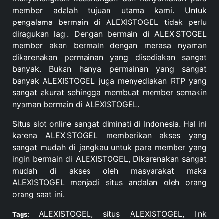
member adalah tujuan utama kami. Untuk
pengalama bermain di ALEXISTOGEL tidak perlu
diragukan lagi. Dengan bermain di ALEXISTOGEL
member akan bermain dengan merasa nyaman
dikarenakan permainan yang disediakan sangat
banyak. Bukan hanya permainan yang sangat
banyak ALEXISTOGEL juga menyediakan RTP yang
sangat akurat sehingga membuat member semakin
nyaman bermain di ALEXISTOGEL.
Situs slot online sangat diminati di Indonesia. Hal ini
karena ALEXISTOGEL memberikan akses yang
sangat mudah di jangkau untuk para member yang
ingin bermain di ALEXISTOGEL, Dikarenakan sangat
mudah di akses oleh masyarakat maka
ALEXISTOGEL menjadi situs andalan oleh orang
orang saat ini.
ALEXISTOGEL, situs ALEXISTOGEL, link
Tags: