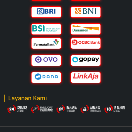
Layanan Kami