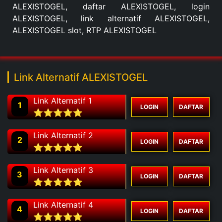
ALEXISTOGEL, daftar ALEXISTOGEL, login
ALEXISTOGEL, link alternatif ALEXISTOGEL,
ALEXISTOGEL slot, RTP ALEXISTOGEL
Link Alternatif ALEXISTOGEL
Link Alternatif 1
1
LOGIN
DAFTAR
⭐⭐⭐⭐⭐
Link Alternatif 2
2
LOGIN
DAFTAR
⭐⭐⭐⭐⭐
Link Alternatif 3
3
LOGIN
DAFTAR
⭐⭐⭐⭐⭐
Link Alternatif 4
4
LOGIN
DAFTAR
⭐⭐⭐⭐⭐